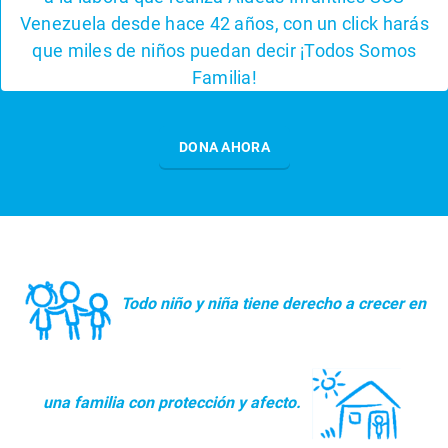
Con su apoyo más niños y niñas pueden contar con
El pasado 26 de abril se inauguró la nueva sede del
Venezuela desde hace 42 años, con un click harás
¡Tu puedes ayudar a cambiar esto!
una familia que los quiera y proteja, así como
Centro Social de Petare de Aldeas Infantiles SOS
que miles de niños puedan decir ¡Todos Somos
construir un presente y futuro mejor.
Venezuela, gracias al apoyo de nuestros Amigos
Familia!
SOS, aliados, en especial de Fundación Plaza´s.
HAZTE AMIGO SOS
¿CÓMO AYUDAR?
DONA AHORA
DONA AHORA
Todo niño y niña tiene derecho a crecer en
una familia con protección y afecto.