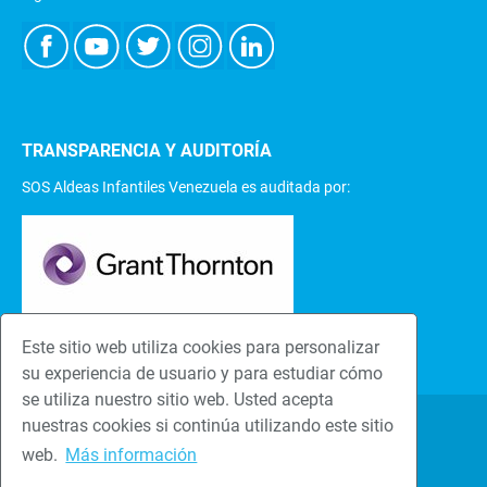
TRANSPARENCIA Y AUDITORÍA
SOS Aldeas Infantiles Venezuela es auditada por:
Este sitio web utiliza cookies para personalizar
su experiencia de usuario y para estudiar cómo
se utiliza nuestro sitio web. Usted acepta
nuestras cookies si continúa utilizando este sitio
Una familia hace la
Seguridad y
web.
Más información
diferencia
Privacidad