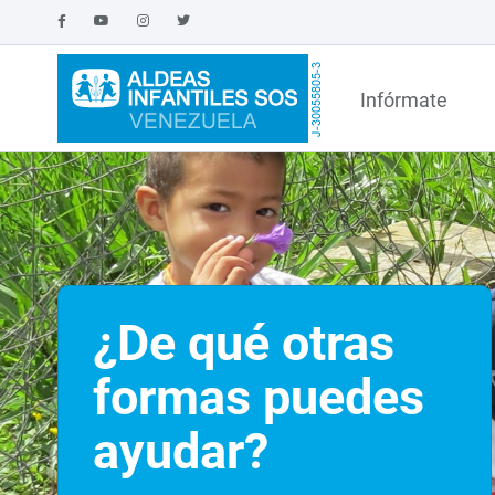
Infórmate
¿De qué otras
formas puedes
ayudar?