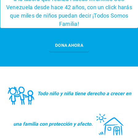
Con su apoyo más niños y niñas pueden contar con
El pasado 26 de abril se inauguró la nueva sede del
Venezuela desde hace 42 años, con un click harás
¡Tu puedes ayudar a cambiar esto!
una familia que los quiera y proteja, así como
Centro Social de Petare de Aldeas Infantiles SOS
que miles de niños puedan decir ¡Todos Somos
construir un presente y futuro mejor.
Venezuela, gracias al apoyo de nuestros Amigos
Familia!
SOS, aliados, en especial de Fundación Plaza´s.
HAZTE AMIGO SOS
¿CÓMO AYUDAR?
DONA AHORA
DONA AHORA
Todo niño y niña tiene derecho a crecer en
una familia con protección y afecto.