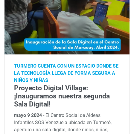
TURMERO CUENTA CON UN ESPACIO DONDE SE
LA TECNOLOGÍA LLEGA DE FORMA SEGURA A
NIÑOS Y NIÑAS
Proyecto Digital Village:
¡Inauguramos nuestra segunda
Sala Digital!
mayo 9 2024
-
El Centro Social de Aldeas
Infantiles SOS Venezuela ubicada en Turmeró,
aperturó una sala digital, donde niños, niñas,